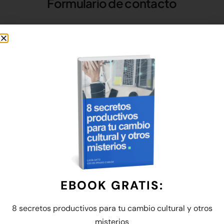
Formulario de contacto
NOMBRE
APELLIDOS
EMPRESA
EBOOK GRATIS:
8 secretos productivos para tu cambio cultural y otros
CORREO ELECTRÓNICO
misterios​