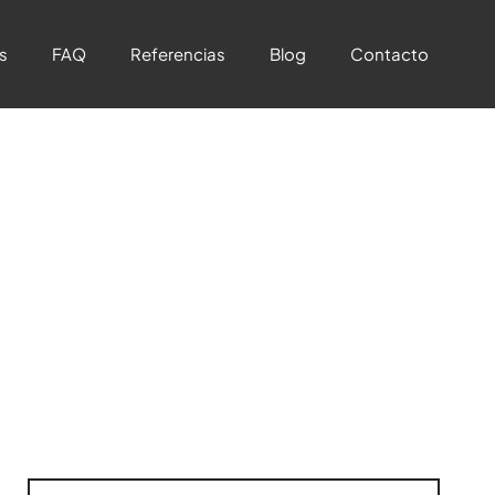
s
FAQ
Referencias
Blog
Contacto
 personas se queden (y
er plan de incentivos)