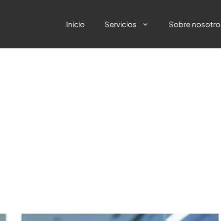
Inicio
Servicios
Sobre nosotro
 humano: qué hace que las
 más efectiva que cualqui